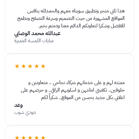
هذا ثاني متجر وتطبيق سويناه معهم والحمدلله ينافس 
المواقع المشهورة من حيث التصميم وسرعة التصفح ونطمح 
للافضل وشكرا لتعاونكم الدائم معنا ودمتم بخير.
عبدالله محمد الوصابي
عبايات اللمسة المميزة
★★★★★
ممتنه لهم و على خدماتهم شركاء نجاحي .. متعاونين و 
خلوقين.. تكفيني امانتهن و اسلوبهم الراقي.. و حرصهم على 
اعلاني بكل جديد يحسن من الموقع.. شكراً لكم
وعد
دودي شوب
★★★★★