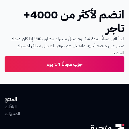
انضم لأكثر من 4000+ 
تاجر
ابدأ الآن مجانًا لمدة 14 يوم وخلّ متجرك ينطلق بثقة! إذا كان عندك 
متجر على منصة أخرى ماتشيل هم بنوفر لك نقل مجاني لمتجرك 
الجديد.
جرّب مجانًا 14 يوم
ول
المنتج
جر
الباقات
يع
المميزات