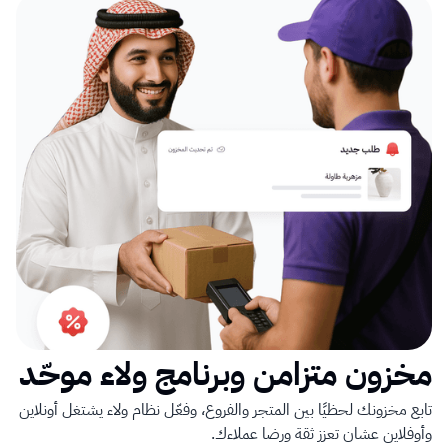
مخزون متزامن وبرنامج ولاء موحّد
تابع مخزونك لحظيًا بين المتجر والفروع، وفعّل نظام ولاء يشتغل أونلاين 
وأوفلاين عشان تعزز ثقة ورضا عملاءك.