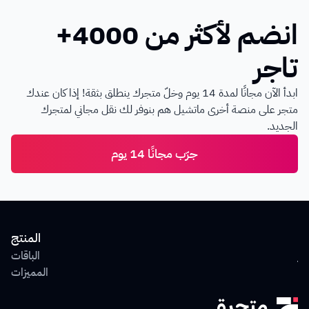
انضم لأكثر من 4000+ 
تاجر
ابدأ الآن مجانًا لمدة 14 يوم وخلّ متجرك ينطلق بثقة! إذا كان عندك 
متجر على منصة أخرى ماتشيل هم بنوفر لك نقل مجاني لمتجرك 
الجديد.
جرّب مجانًا 14 يوم
ول
المنتج
جر
الباقات
يع
المميزات