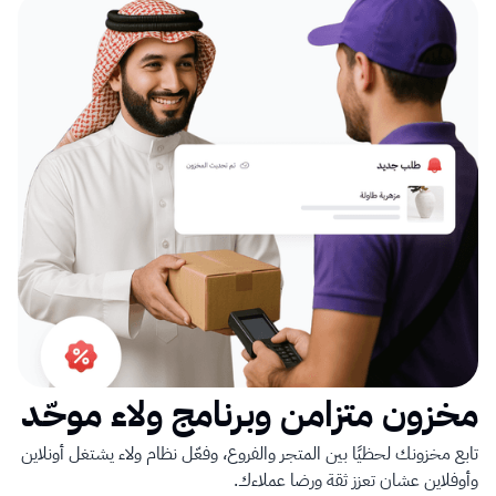
مخزون متزامن وبرنامج ولاء موحّد
تابع مخزونك لحظيًا بين المتجر والفروع، وفعّل نظام ولاء يشتغل أونلاين 
وأوفلاين عشان تعزز ثقة ورضا عملاءك.