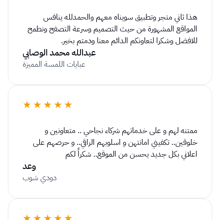
هذا ثاني متجر وتطبيق سويناه معهم والحمدلله ينافس 
المواقع المشهورة من حيث التصميم وسرعة التصفح ونطمح 
للافضل وشكرا لتعاونكم الدائم معنا ودمتم بخير.
عبدالله محمد الوصابي
عبايات اللمسة المميزة
★★★★★
ممتنه لهم و على خدماتهم شركاء نجاحي .. متعاونين و 
خلوقين.. تكفيني امانتهن و اسلوبهم الراقي.. و حرصهم على 
اعلاني بكل جديد يحسن من الموقع.. شكراً لكم
وعد
دودي شوب
★★★★★